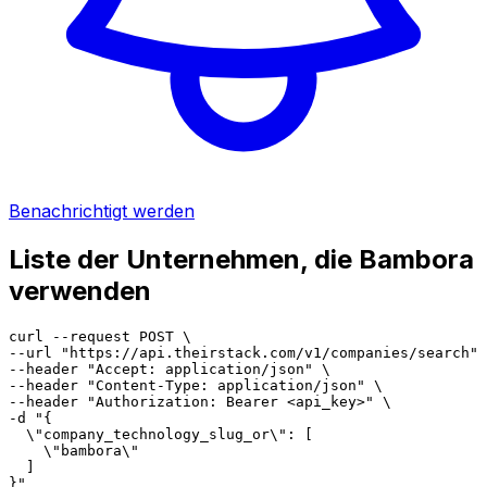
Benachrichtigt werden
Liste der Unternehmen, die Bambora
verwenden
curl --request POST \

--url "https://api.theirstack.com/v1/companies/search" 
--header "Accept: application/json" \

--header "Content-Type: application/json" \

--header "Authorization: Bearer <api_key>" \

-d "{

  \"company_technology_slug_or\": [

    \"bambora\"

  ]

}"