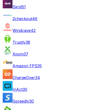
Skrill
51
2checkout
46
Windcave
42
Trustly
38
Xoom
37
Amazon FPS
35
ChargeOver
34
InAct
30
Spreedly
30