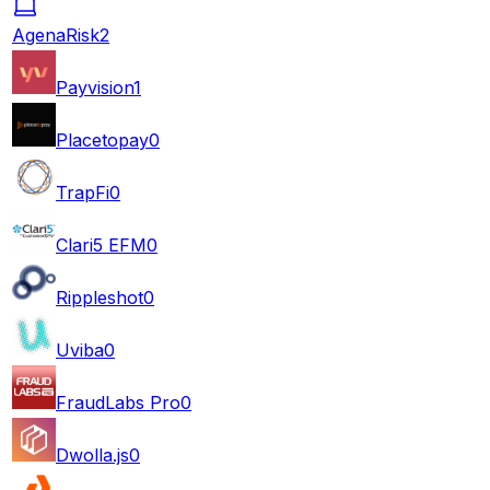
AgenaRisk
2
Payvision
1
Placetopay
0
TrapFi
0
Clari5 EFM
0
Rippleshot
0
Uviba
0
FraudLabs Pro
0
Dwolla.js
0