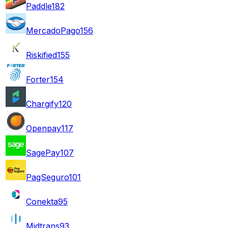
Paddle
182
MercadoPago
156
Riskified
155
Forter
154
Chargify
120
Openpay
117
SagePay
107
PagSeguro
101
Conekta
95
Midtrans
93