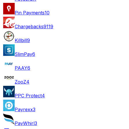
Pin Payments
10
Chargebacks911
9
Killbill
9
SlimPay
6
PAAY
6
ZooZ
4
PPC Protect
4
Payrexx
3
PayWhirl
3