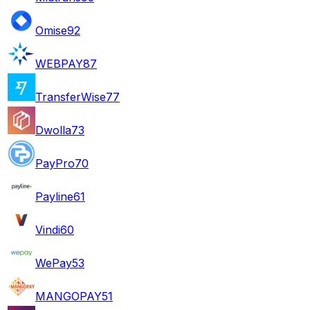
Omise
92
WEBPAY
87
TransferWise
77
Dwolla
73
PayPro
70
Payline
61
Vindi
60
WePay
53
MANGOPAY
51