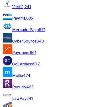
Verifi
2,241
Paytm
1,035
Mercado Pago
971
CyberSource
840
Payoneer
661
GoCardless
577
Mollie
474
Recurly
463
LawPay
241