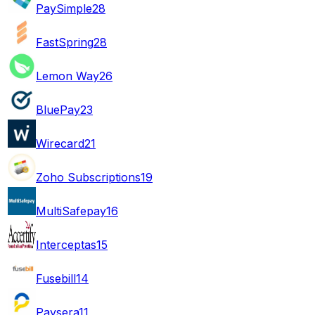
PaySimple
28
FastSpring
28
Lemon Way
26
BluePay
23
Wirecard
21
Zoho Subscriptions
19
MultiSafepay
16
Interceptas
15
Fusebill
14
Paysera
11