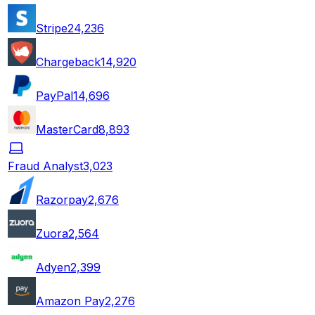
Stripe
24,236
Chargeback
14,920
PayPal
14,696
MasterCard
8,893
Fraud Analyst
3,023
Razorpay
2,676
Zuora
2,564
Adyen
2,399
Amazon Pay
2,276