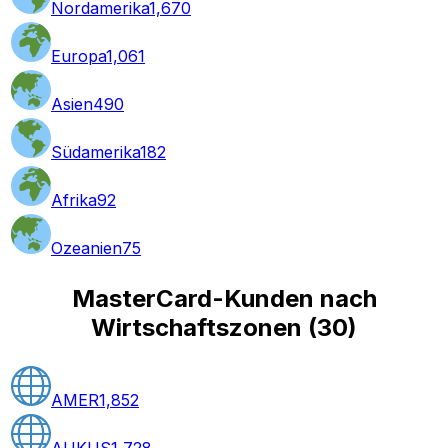
Nordamerika
1,670
Europa
1,061
Asien
490
Südamerika
182
Afrika
92
Ozeanien
75
MasterCard-Kunden nach
Wirtschaftszonen
(
30
)
AMER
1,852
AUKUS
1,728