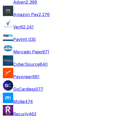
Adyen
2,399
Amazon Pay
2,276
Verifi
2,241
Paytm
1,035
Mercado Pago
971
CyberSource
840
Payoneer
661
GoCardless
577
Mollie
474
Recurly
463