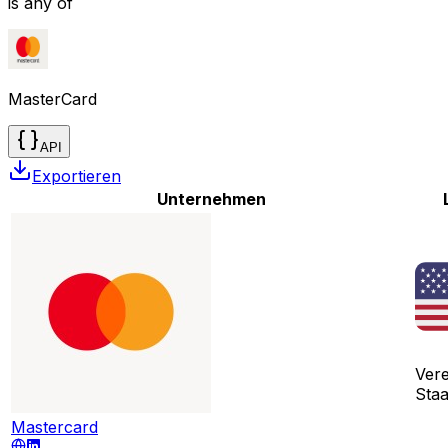
is any of
MasterCard
API
Exportieren
Unternehmen
Vere
Sta
Mastercard