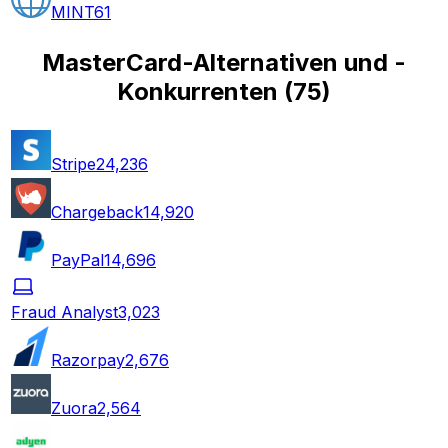
MINT
61
MasterCard-Alternativen und -
Konkurrenten
(
75
)
Stripe
24,236
Chargeback
14,920
PayPal
14,696
Fraud Analyst
3,023
Razorpay
2,676
Zuora
2,564