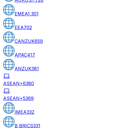
EMEA
1,301
EEA
702
CANZUK
659
APAC
417
ANZUK
381
ASEAN+6
380
ASEAN+5
369
IMEA
332
B BRICS
331