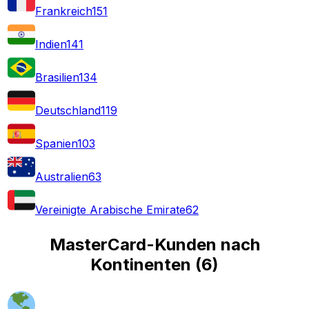
Frankreich
151
Indien
141
Brasilien
134
Deutschland
119
Spanien
103
Australien
63
Vereinigte Arabische Emirate
62
MasterCard-Kunden nach
Kontinenten
(
6
)