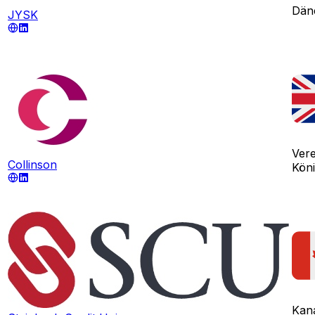
Dän
JYSK
Vere
Collinson
Köni
Kan