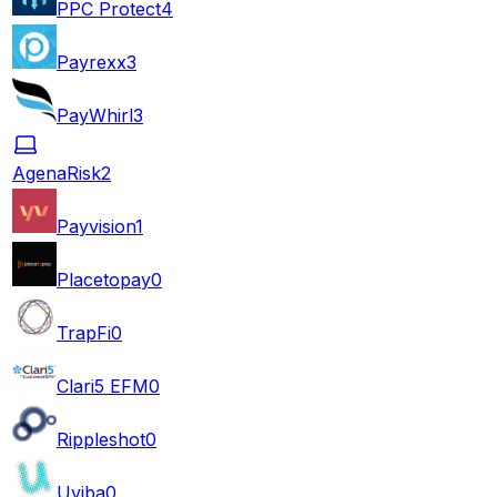
PPC Protect
4
Payrexx
3
PayWhirl
3
AgenaRisk
2
Payvision
1
Placetopay
0
TrapFi
0
Clari5 EFM
0
Rippleshot
0
Uviba
0