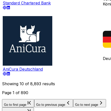
Standard Chartered Bank
Köni
Deu
AniCura Deutschland
Showing
10
of
8,893
results
Page
1
of
890
Go to first page
Go to previous page
Go to next page