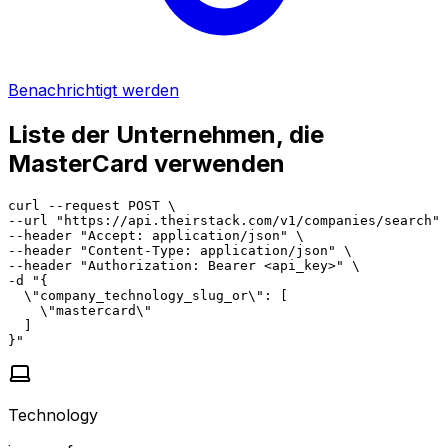
Benachrichtigt werden
Liste der Unternehmen, die
MasterCard verwenden
curl --request POST \

--url "https://api.theirstack.com/v1/companies/search" 
--header "Accept: application/json" \

--header "Content-Type: application/json" \

--header "Authorization: Bearer <api_key>" \

-d "{

  \"company_technology_slug_or\": [

    \"mastercard\"

  ]

}"
Technology