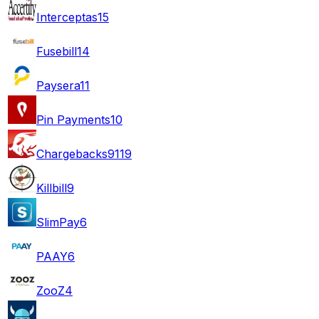
Interceptas
15
Fusebill
14
Paysera
11
Pin Payments
10
Chargebacks911
9
Killbill
9
SlimPay
6
PAAY
6
ZooZ
4