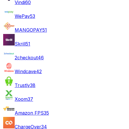
Vindi
60
WePay
53
MANGOPAY
51
Skrill
51
2checkout
46
Windcave
42
Trustly
38
Xoom
37
Amazon FPS
35
ChargeOver
34