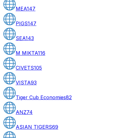
MEA
147
PIGS
147
SEA
143
M MIKTA
116
CIVETS
105
VISTA
93
Tiger Cub Economies
82
ANZ
74
ASIAN TIGERS
69