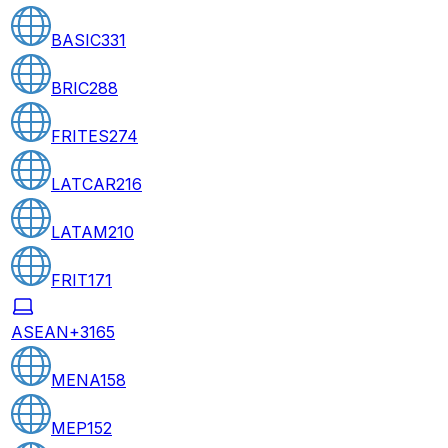
BASIC
331
BRIC
288
FRITES
274
LATCAR
216
LATAM
210
FRIT
171
ASEAN+3
165
MENA
158
MEP
152