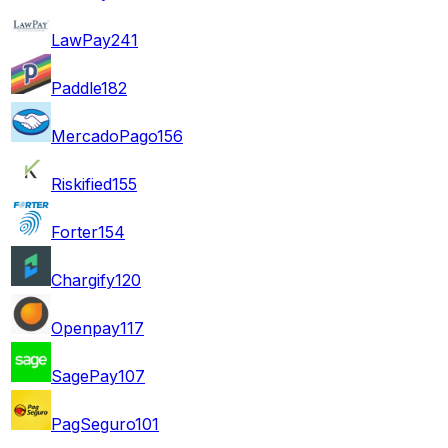
LawPay
241
Paddle
182
MercadoPago
156
Riskified
155
Forter
154
Chargify
120
Openpay
117
SagePay
107
PagSeguro
101