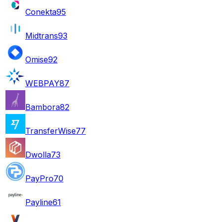
Conekta
95
Midtrans
93
Omise
92
WEBPAY
87
Bambora
82
TransferWise
77
Dwolla
73
PayPro
70
Payline
61