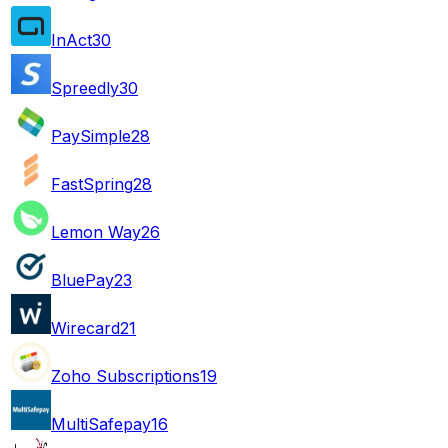
InAct
30
Spreedly
30
PaySimple
28
FastSpring
28
Lemon Way
26
BluePay
23
Wirecard
21
Zoho Subscriptions
19
MultiSafepay
16